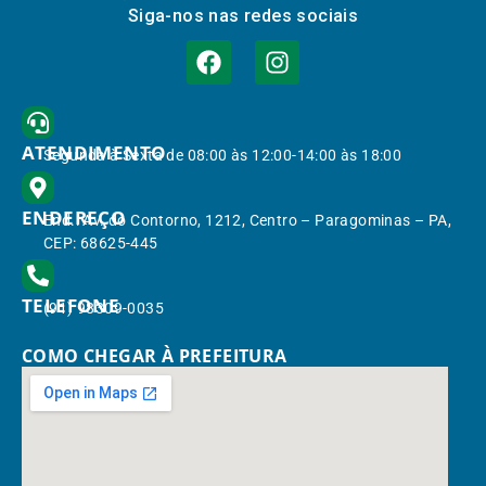
Siga-nos nas redes sociais
ATENDIMENTO
Segunda à Sexta de 08:00 às 12:00-14:00 às 18:00
ENDEREÇO
End.: Av. do Contorno, 1212, Centro – Paragominas – PA,
CEP: 68625-445
TELEFONE
(91) 98309-0035
COMO CHEGAR À PREFEITURA