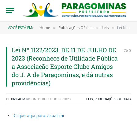
VOCÊ ESTÁ EM:
Home
Publicações Oficiais
Leis
Lei Nº 1122/2023, DE 11 DE JULHO DE 2023 (Reconhece de Utilidade Pública a Associação Esporte Clube Amigos do J. A de Paragominas, e dá outras providências)
»
»
»
Lei Nº 1122/2023, DE 11 DE JULHO DE
0
2023 (Reconhece de Utilidade Pública
a Associação Esporte Clube Amigos
do J. A de Paragominas, e dá outras
providências)
DE
CR2-ADMIN1
ON
11 DE JULHO DE 2023
LEIS
,
PUBLICAÇÕES OFICIAIS
Clique aqui para visualizar