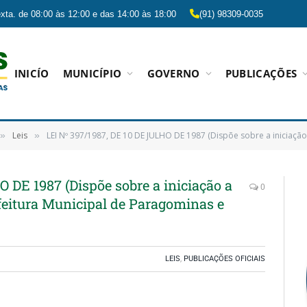
xta. de 08:00 às 12:00 e das 14:00 às 18:00
(91) 98309-0035
INICÍO
MUNICÍPIO
GOVERNO
PUBLICAÇÕES
Leis
LEI Nº 397/1987, DE 10 DE JULHO DE 1987 (Dispõe sobre a iniciação a Reforma Administrativ
»
»
 DE 1987 (Dispõe sobre a iniciação a
0
feitura Municipal de Paragominas e
LEIS
,
PUBLICAÇÕES OFICIAIS