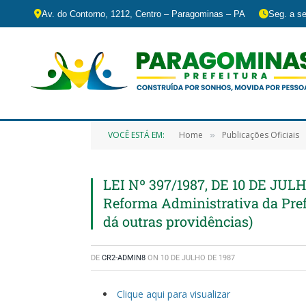
Av. do Contorno, 1212, Centro – Paragominas – PA
Seg. a se
VOCÊ ESTÁ EM:
Home
Publicações Oficiais
»
LEI Nº 397/1987, DE 10 DE JULHO
Reforma Administrativa da Pre
dá outras providências)
DE
CR2-ADMIN8
ON
10 DE JULHO DE 1987
Clique aqui para visualizar