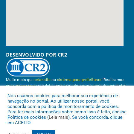
DESENVOLVIDO POR CR2
Muito mais que
criar site
ou
sistema para prefeituras
! Realizamos
uma
assessoria
completa, onde garantimos em contrato que todas
as exigências das
leis de transparência pública
serão atendidas.
Nós usamos cookies para melhorar sua experiência de
navegação no portal. Ao utilizar nosso portal, você
Conheça o
PNTP
e o
Radar da Transparência Pública
concorda com a política de monitoramento de cookies.
Para ter mais informações sobre como isso é feito, acesse
Política de cookies (
Leia mais
). Se você concorda, clique
em ACEITO.
Prefeitura Municipal de Paragominas.
Todos os direitos reservados a