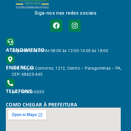
Siga-nos nas redes sociais
ATENDIMENTO
Segunda à Sexta de 08:00 às 12:00-14:00 às 18:00
ENDEREÇO
End.: Av. do Contorno, 1212, Centro – Paragominas – PA,
CEP: 68625-445
TELEFONE
(91) 98309-0035
COMO CHEGAR À PREFEITURA