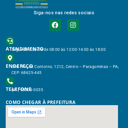
Siga-nos nas redes sociais
ATENDIMENTO
Segunda à Sexta de 08:00 às 12:00-14:00 às 18:00
ENDEREÇO
End.: Av. do Contorno, 1212, Centro – Paragominas – PA,
CEP: 68625-445
TELEFONE
(91) 98309-0035
COMO CHEGAR À PREFEITURA