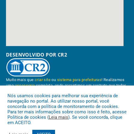
DESENVOLVIDO POR CR2
Muito mais que
criar site
ou
sistema para prefeituras
! Realizamos
uma
assessoria
completa, onde garantimos em contrato que todas
as exigências das
leis de transparência pública
serão atendidas.
Nós usamos cookies para melhorar sua experiência de
navegação no portal. Ao utilizar nosso portal, você
Conheça o
PNTP
e o
Radar da Transparência Pública
concorda com a política de monitoramento de cookies.
Para ter mais informações sobre como isso é feito, acesse
Política de cookies (
Leia mais
). Se você concorda, clique
em ACEITO.
Prefeitura Municipal de Paragominas.
Todos os direitos reservados a