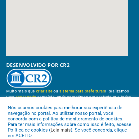
DESENVOLVIDO POR CR2
Muito mais que
criar site
ou
sistema para prefeituras
! Realizamos
uma
assessoria
completa, onde garantimos em contrato que todas
as exigências das
leis de transparência pública
serão atendidas.
Nós usamos cookies para melhorar sua experiência de
navegação no portal. Ao utilizar nosso portal, você
Conheça o
PNTP
e o
Radar da Transparência Pública
concorda com a política de monitoramento de cookies.
Para ter mais informações sobre como isso é feito, acesse
Política de cookies (
Leia mais
). Se você concorda, clique
em ACEITO.