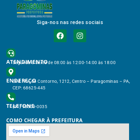
Siga-nos nas redes sociais
ATENDIMENTO
Segunda à Sexta de 08:00 às 12:00-14:00 às 18:00
ENDEREÇO
End.: Av. do Contorno, 1212, Centro – Paragominas – PA,
CEP: 68625-445
TELEFONE
(91) 98309-0035
COMO CHEGAR À PREFEITURA