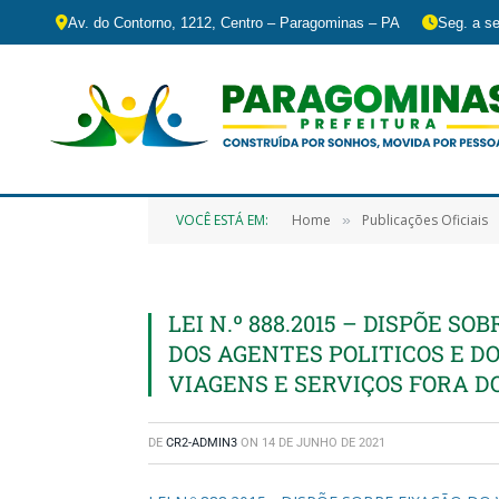
Av. do Contorno, 1212, Centro – Paragominas – PA
Seg. a se
VOCÊ ESTÁ EM:
Home
Publicações Oficiais
»
LEI N.º 888.2015 – DISPÕE S
DOS AGENTES POLITICOS E DO
VIAGENS E SERVIÇOS FORA D
DE
CR2-ADMIN3
ON
14 DE JUNHO DE 2021