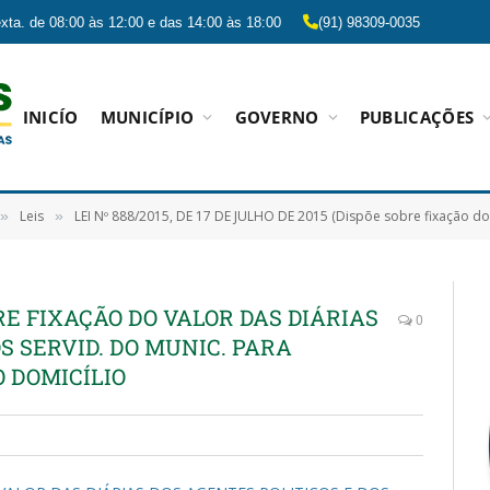
xta. de 08:00 às 12:00 e das 14:00 às 18:00
(91) 98309-0035
INICÍO
MUNICÍPIO
GOVERNO
PUBLICAÇÕES
Leis
LEI Nº 888/2015, DE 17 DE JULHO DE 2015 (Dispõe sobre fixação do valor das diárias dos agentes políticos e dos servido
»
»
OBRE FIXAÇÃO DO VALOR DAS DIÁRIAS
0
S SERVID. DO MUNIC. PARA
O DOMICÍLIO