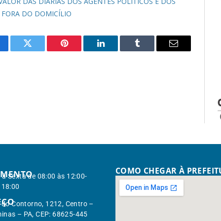
O VALOR DAS DIÁRIAS DOS AGENTES POLITICOS E DOS
S FORA DO DOMICÍLIO
cebook
Twitter
Pinterest
LinkedIn
Tumblr
Email
COMO CHEGAR À PREFEI
IMENTO
à Sexta de 08:00 às 12:00-
 18:00
EÇO
. do Contorno, 1212, Centro –
inas – PA, CEP: 68625-445