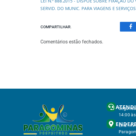
LEI N.º 888.2015 - DISPÕE SOBRE FIXAÇÃO D
SERVID. DO MUNIC. PARA VIAGENS E SERVIÇO
COMPARTILHAR.
Fa
Comentários estão fechados.
ATEND
Segunda 
14:00 às
ENDER
End.: Av
Paragom