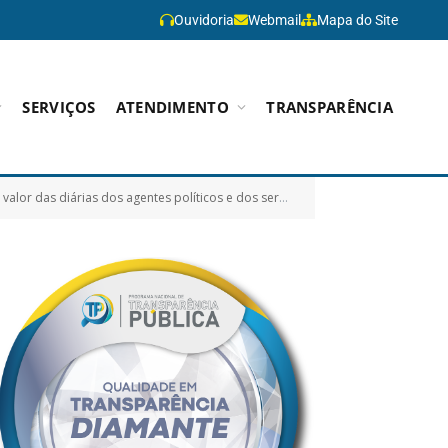
Ouvidoria
Webmail
Mapa do Site
SERVIÇOS
ATENDIMENTO
TRANSPARÊNCIA
res do Município, para as viagens a serviço fora do domicílio, e dá outras providências)