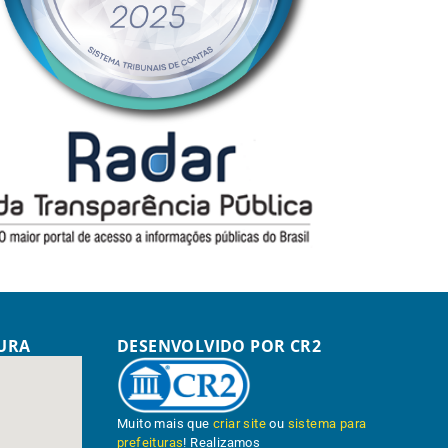
TURA
DESENVOLVIDO POR CR2
Muito mais que
criar site
ou
sistema para
prefeituras
! Realizamos