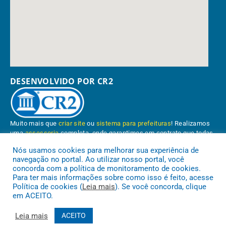
DESENVOLVIDO POR CR2
Muito mais que
criar site
ou
sistema para prefeituras
! Realizamos
uma
assessoria
completa, onde garantimos em contrato que todas
as exigências das
leis de transparência pública
serão atendidas.
Nós usamos cookies para melhorar sua experiência de
navegação no portal. Ao utilizar nosso portal, você
Conheça o
PNTP
e o
Radar da Transparência Pública
concorda com a política de monitoramento de cookies.
Para ter mais informações sobre como isso é feito, acesse
Política de cookies (
Leia mais
). Se você concorda, clique
em ACEITO.
Prefeitura Municipal de Paragominas.
Todos os direitos reservados a
Leia mais
ACEITO