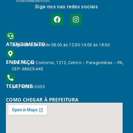
Siga-nos nas redes sociais
ATENDIMENTO
Segunda à Sexta de 08:00 às 12:00-14:00 às 18:00
ENDEREÇO
End.: Av. do Contorno, 1212, Centro – Paragominas – PA,
CEP: 68625-445
TELEFONE
(91) 98309-0035
COMO CHEGAR À PREFEITURA