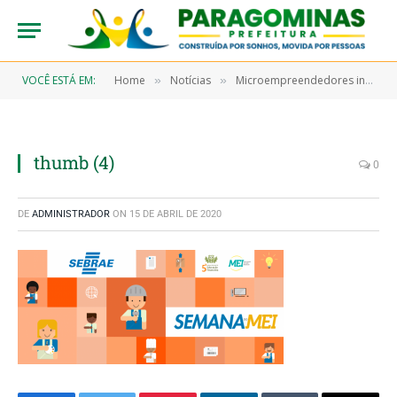
VOCÊ ESTÁ EM:
Home
Notícias
Microempreendedores individuais ganham semana dedicada à capacitação
»
»
thumb (4)
0
DE
ADMINISTRADOR
ON
15 DE ABRIL DE 2020