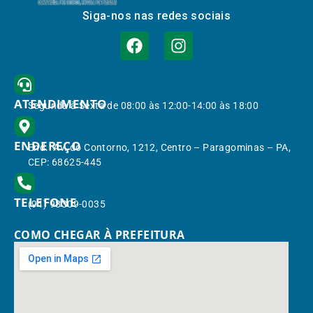
Siga-nos nas redes sociais
ATENDIMENTO
Segunda à Sexta de 08:00 às 12:00-14:00 às 18:00
ENDEREÇO
End.: Av. do Contorno, 1212, Centro – Paragominas – PA,
CEP: 68625-445
TELEFONE
(91) 98309-0035
COMO CHEGAR À PREFEITURA