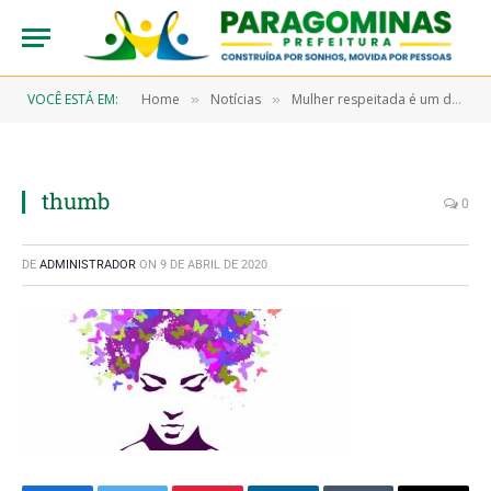
VOCÊ ESTÁ EM:
Home
Notícias
Mulher respeitada é um direito e todos precisam fazer valer essa conquista
»
»
thumb
0
DE
ADMINISTRADOR
ON
9 DE ABRIL DE 2020