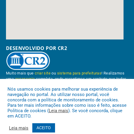
DESENVOLVIDO POR CR2
Muito mais que
criar site
ou
sistema para prefeituras
! Realizamos
uma
assessoria
completa, onde garantimos em contrato que todas
as exigências das
leis de transparência pública
serão atendidas.
Nós usamos cookies para melhorar sua experiência de
navegação no portal. Ao utilizar nosso portal, você
Conheça o
PNTP
e o
Radar da Transparência Pública
concorda com a política de monitoramento de cookies.
Para ter mais informações sobre como isso é feito, acesse
Política de cookies (
Leia mais
). Se você concorda, clique
em ACEITO.
Prefeitura Municipal de Paragominas.
Todos os direitos reservados a
Leia mais
ACEITO