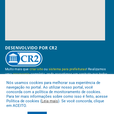
DESENVOLVIDO POR CR2
Muito mais que
criar site
ou
sistema para prefeituras
! Realizamos
uma
assessoria
completa, onde garantimos em contrato que todas
as exigências das
leis de transparência pública
serão atendidas.
Nós usamos cookies para melhorar sua experiência de
navegação no portal. Ao utilizar nosso portal, você
Conheça o
PNTP
e o
Radar da Transparência Pública
concorda com a política de monitoramento de cookies.
Para ter mais informações sobre como isso é feito, acesse
Política de cookies (
Leia mais
). Se você concorda, clique
em ACEITO.
Prefeitura Municipal de Paragominas.
Todos os direitos reservados a