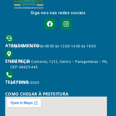
Siga-nos nas redes sociais
ATENDIMENTO
Segunda à Sexta de 08:00 às 12:00-14:00 às 18:00
ENDEREÇO
End.: Av. do Contorno, 1212, Centro – Paragominas – PA,
CEP: 68625-445
TELEFONE
(91) 98309-0035
COMO CHEGAR À PREFEITURA