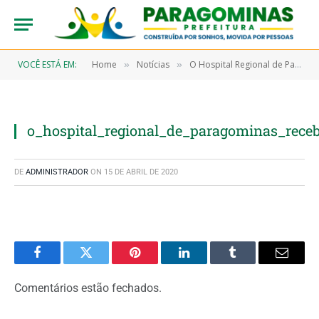
VOCÊ ESTÁ EM:
Home
Notícias
O Hospital Regional de Paragominas recebe certificação de qualidade em saúde no Brasil
»
»
o_hospital_regional_de_paragominas_receb
DE
ADMINISTRADOR
ON
15 DE ABRIL DE 2020
Facebook
Twitter
Pinterest
LinkedIn
Tumblr
Email
Comentários estão fechados.