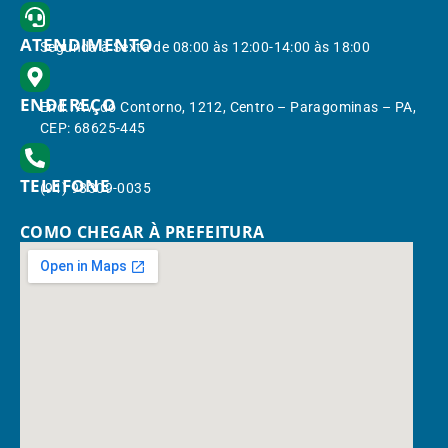
ATENDIMENTO
Segunda à Sexta de 08:00 às 12:00-14:00 às 18:00
ENDEREÇO
End.: Av. do Contorno, 1212, Centro – Paragominas – PA,
CEP: 68625-445
TELEFONE
(91) 98309-0035
COMO CHEGAR À PREFEITURA