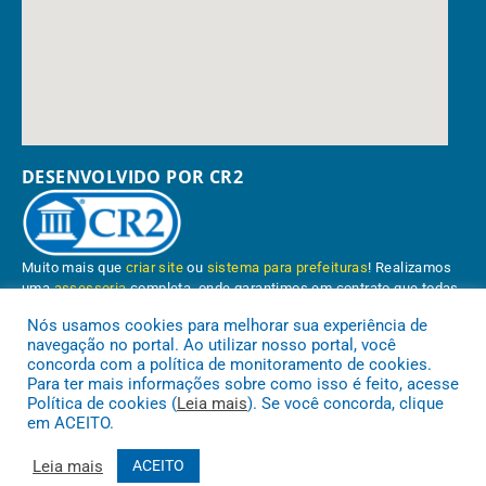
DESENVOLVIDO POR CR2
Muito mais que
criar site
ou
sistema para prefeituras
! Realizamos
uma
assessoria
completa, onde garantimos em contrato que todas
as exigências das
leis de transparência pública
serão atendidas.
Nós usamos cookies para melhorar sua experiência de
navegação no portal. Ao utilizar nosso portal, você
Conheça o
PNTP
e o
Radar da Transparência Pública
concorda com a política de monitoramento de cookies.
Para ter mais informações sobre como isso é feito, acesse
Política de cookies (
Leia mais
). Se você concorda, clique
em ACEITO.
Prefeitura Municipal de Paragominas.
Todos os direitos reservados a
Leia mais
ACEITO