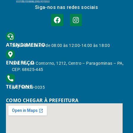
Siga-nos nas redes sociais
ATENDIMENTO
Segunda à Sexta de 08:00 às 12:00-14:00 às 18:00
ENDEREÇO
End.: Av. do Contorno, 1212, Centro – Paragominas – PA,
CEP: 68625-445
TELEFONE
(91) 98309-0035
COMO CHEGAR À PREFEITURA