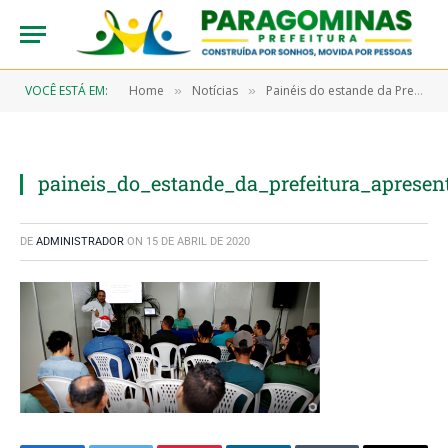
VOCÊ ESTÁ EM:
Home
Notícias
Painéis do estande da Prefeitura apresentam potencialidades e avanços do município
»
»
paineis_do_estande_da_prefeitura_aprese
DE
ADMINISTRADOR
ON
15 DE ABRIL DE 2020