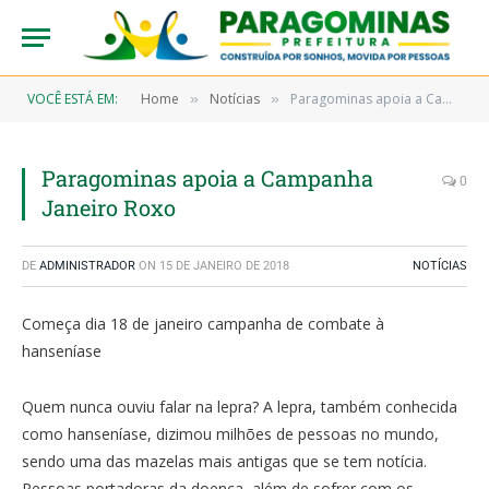
VOCÊ ESTÁ EM:
Home
Notícias
Paragominas apoia a Campanha Janeiro Roxo
»
»
Paragominas apoia a Campanha
0
Janeiro Roxo
DE
ADMINISTRADOR
ON
15 DE JANEIRO DE 2018
NOTÍCIAS
Começa dia 18 de janeiro campanha de combate à
hanseníase
Quem nunca ouviu falar na lepra? A lepra, também conhecida
como hanseníase, dizimou milhões de pessoas no mundo,
sendo uma das mazelas mais antigas que se tem notícia.
Pessoas portadoras da doença, além de sofrer com os