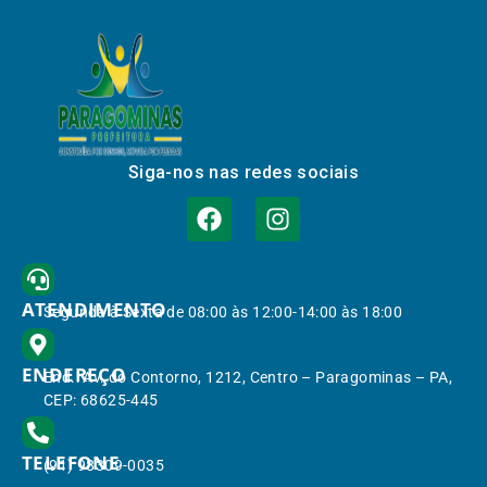
Siga-nos nas redes sociais
ATENDIMENTO
Segunda à Sexta de 08:00 às 12:00-14:00 às 18:00
ENDEREÇO
End.: Av. do Contorno, 1212, Centro – Paragominas – PA,
CEP: 68625-445
TELEFONE
(91) 98309-0035