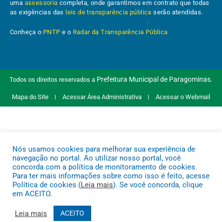
uma
assessoria
completa, onde garantimos em contrato que todas
as exigências das
leis de transparência pública
serão atendidas.
Conheça o
PNTP
e o
Radar da Transparência Pública
Prefeitura Municipal de Paragominas.
Todos os direitos reservados a
Mapa do Site
Acessar Área Administrativa
Acessar o Webmail
Nós usamos cookies para melhorar sua experiência de
navegação no portal. Ao utilizar nosso portal, você
concorda com a política de monitoramento de cookies.
Para ter mais informações sobre como isso é feito, acesse
Política de cookies (
Leia mais
). Se você concorda, clique
em ACEITO.
Leia mais
ACEITO