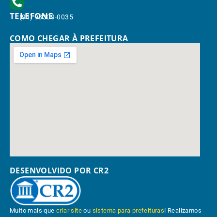
TELEFONE
(91) 98309-0035
COMO CHEGAR À PREFEITURA
DESENVOLVIDO POR CR2
Muito mais que
criar site
ou
sistema para prefeituras
! Realizamos