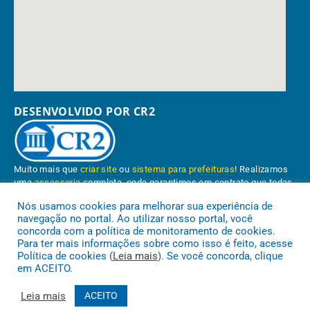
DESENVOLVIDO POR CR2
Muito mais que
criar site
ou
sistema para prefeituras
! Realizamos
uma
assessoria
completa, onde garantimos em contrato que todas
as exigências das
leis de transparência pública
serão atendidas.
Nós usamos cookies para melhorar sua experiência de
navegação no portal. Ao utilizar nosso portal, você
Conheça o
PNTP
e o
Radar da Transparência Pública
concorda com a política de monitoramento de cookies.
Para ter mais informações sobre como isso é feito, acesse
Política de cookies (
Leia mais
). Se você concorda, clique
em ACEITO.
Prefeitura Municipal de Paragominas.
Todos os direitos reservados a
Leia mais
ACEITO