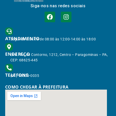
Siga-nos nas redes sociais
ATENDIMENTO
Segunda à Sexta de 08:00 às 12:00-14:00 às 18:00
ENDEREÇO
End.: Av. do Contorno, 1212, Centro – Paragominas – PA,
CEP: 68625-445
TELEFONE
(91) 98309-0035
COMO CHEGAR À PREFEITURA