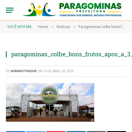
VOCÊ ESTÁ EM:
Home
Notícias
Paragominas colhe bons frutos após a 3ª edição da Agroshow
»
»
paragominas_colhe_bons_frutos_apos_a_3
DE
ADMINISTRADOR
ON
15 DE ABRIL DE 2020