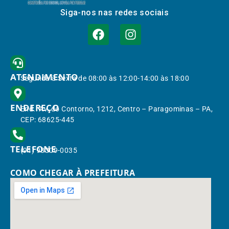
Siga-nos nas redes sociais
ATENDIMENTO
Segunda à Sexta de 08:00 às 12:00-14:00 às 18:00
ENDEREÇO
End.: Av. do Contorno, 1212, Centro – Paragominas – PA,
CEP: 68625-445
TELEFONE
(91) 98309-0035
COMO CHEGAR À PREFEITURA