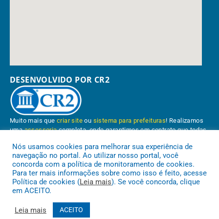
DESENVOLVIDO POR CR2
Muito mais que
criar site
ou
sistema para prefeituras
! Realizamos
uma
assessoria
completa, onde garantimos em contrato que todas
as exigências das
leis de transparência pública
serão atendidas.
Nós usamos cookies para melhorar sua experiência de
navegação no portal. Ao utilizar nosso portal, você
Conheça o
PNTP
e o
Radar da Transparência Pública
concorda com a política de monitoramento de cookies.
Para ter mais informações sobre como isso é feito, acesse
Política de cookies (
Leia mais
). Se você concorda, clique
em ACEITO.
Prefeitura Municipal de Paragominas.
Todos os direitos reservados a
Leia mais
ACEITO