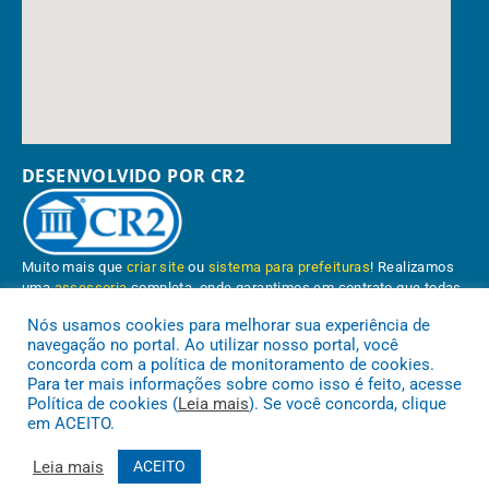
DESENVOLVIDO POR CR2
Muito mais que
criar site
ou
sistema para prefeituras
! Realizamos
uma
assessoria
completa, onde garantimos em contrato que todas
as exigências das
leis de transparência pública
serão atendidas.
Nós usamos cookies para melhorar sua experiência de
navegação no portal. Ao utilizar nosso portal, você
Conheça o
PNTP
e o
Radar da Transparência Pública
concorda com a política de monitoramento de cookies.
Para ter mais informações sobre como isso é feito, acesse
Política de cookies (
Leia mais
). Se você concorda, clique
em ACEITO.
Prefeitura Municipal de Paragominas.
Todos os direitos reservados a
Leia mais
ACEITO