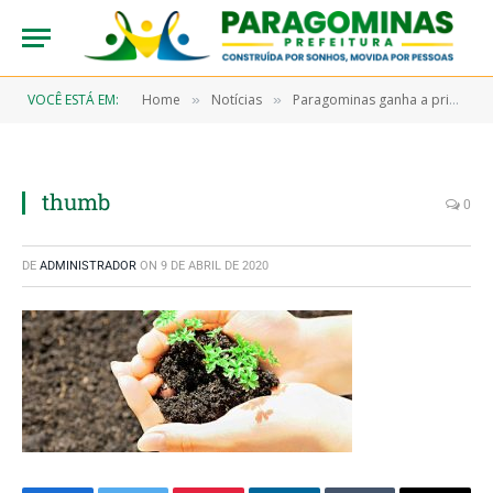
VOCÊ ESTÁ EM:
Home
Notícias
Paragominas ganha a primeira Central de Reciclagem de Resíduos Orgânicos do país
»
»
thumb
0
DE
ADMINISTRADOR
ON
9 DE ABRIL DE 2020