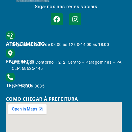
Siga-nos nas redes sociais
ATENDIMENTO
Segunda à Sexta de 08:00 às 12:00-14:00 às 18:00
ENDEREÇO
End.: Av. do Contorno, 1212, Centro – Paragominas – PA,
CEP: 68625-445
TELEFONE
(91) 98309-0035
COMO CHEGAR À PREFEITURA