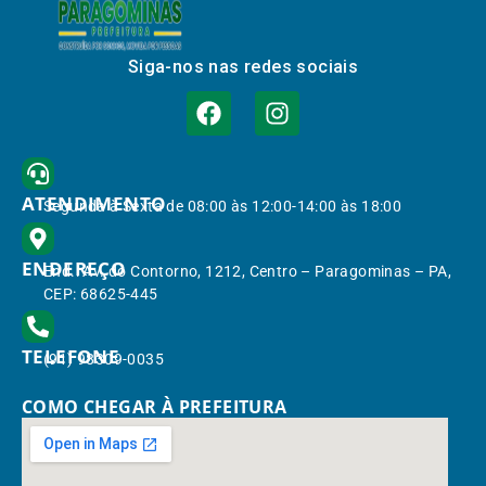
Siga-nos nas redes sociais
ATENDIMENTO
Segunda à Sexta de 08:00 às 12:00-14:00 às 18:00
ENDEREÇO
End.: Av. do Contorno, 1212, Centro – Paragominas – PA,
CEP: 68625-445
TELEFONE
(91) 98309-0035
COMO CHEGAR À PREFEITURA