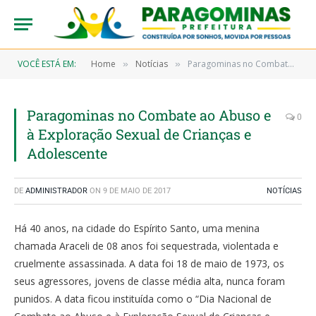
VOCÊ ESTÁ EM:
Home
Notícias
Paragominas no Combate ao Abuso e à Exploração Sexual de Crianças e Adolescente
»
»
Paragominas no Combate ao Abuso e
0
à Exploração Sexual de Crianças e
Adolescente
DE
ADMINISTRADOR
ON
9 DE MAIO DE 2017
NOTÍCIAS
Há 40 anos, na cidade do Espírito Santo, uma menina
chamada Araceli de 08 anos foi sequestrada, violentada e
cruelmente assassinada. A data foi 18 de maio de 1973, os
seus agressores, jovens de classe média alta, nunca foram
punidos. A data ficou instituída como o “Dia Nacional de