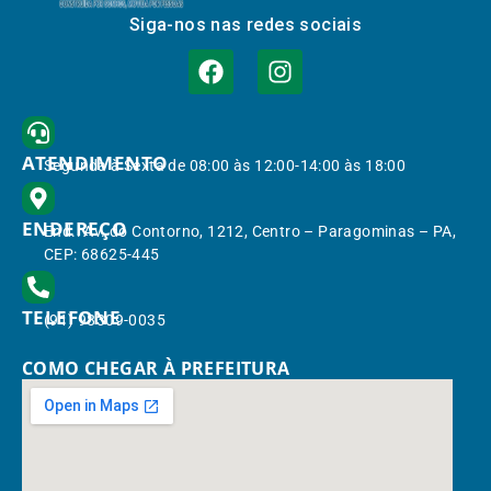
Siga-nos nas redes sociais
ATENDIMENTO
Segunda à Sexta de 08:00 às 12:00-14:00 às 18:00
ENDEREÇO
End.: Av. do Contorno, 1212, Centro – Paragominas – PA,
CEP: 68625-445
TELEFONE
(91) 98309-0035
COMO CHEGAR À PREFEITURA