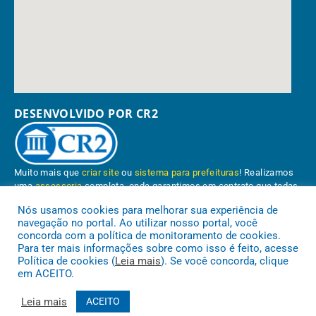
DESENVOLVIDO POR CR2
Muito mais que
criar site
ou
sistema para prefeituras
! Realizamos
uma
assessoria
completa, onde garantimos em contrato que todas
as exigências das
leis de transparência pública
serão atendidas.
Nós usamos cookies para melhorar sua experiência de
navegação no portal. Ao utilizar nosso portal, você
Conheça o
PNTP
e o
Radar da Transparência Pública
concorda com a política de monitoramento de cookies.
Para ter mais informações sobre como isso é feito, acesse
Política de cookies (
Leia mais
). Se você concorda, clique
em ACEITO.
Prefeitura Municipal de Paragominas.
Todos os direitos reservados a
Leia mais
ACEITO