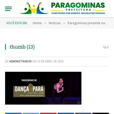
VOCÊ ESTÁ EM:
Home
Notícias
Paragominas presente na 27ª edição do Festival Dança Pará
»
»
thumb (13)
0
DE
ADMINISTRADOR
ON
16 DE ABRIL DE 2020