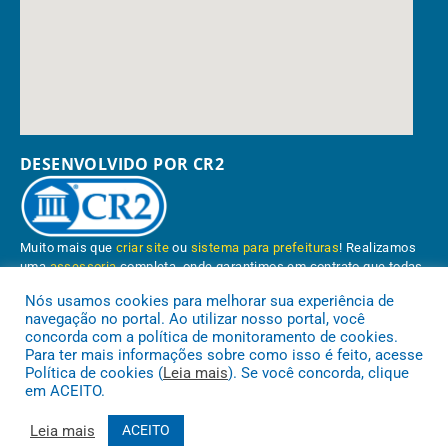
DESENVOLVIDO POR CR2
Muito mais que
criar site
ou
sistema para prefeituras
! Realizamos
uma
assessoria
completa, onde garantimos em contrato que todas
as exigências das
leis de transparência pública
serão atendidas.
Nós usamos cookies para melhorar sua experiência de
navegação no portal. Ao utilizar nosso portal, você
Conheça o
PNTP
e o
Radar da Transparência Pública
concorda com a política de monitoramento de cookies.
Para ter mais informações sobre como isso é feito, acesse
Política de cookies (
Leia mais
). Se você concorda, clique
em ACEITO.
Prefeitura Municipal de Paragominas.
Todos os direitos reservados a
Leia mais
ACEITO