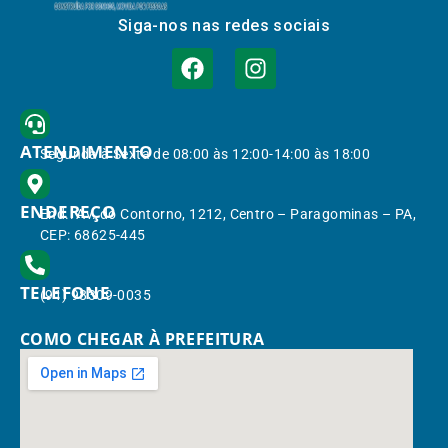
Siga-nos nas redes sociais
ATENDIMENTO
Segunda à Sexta de 08:00 às 12:00-14:00 às 18:00
ENDEREÇO
End.: Av. do Contorno, 1212, Centro – Paragominas – PA,
CEP: 68625-445
TELEFONE
(91) 98309-0035
COMO CHEGAR À PREFEITURA