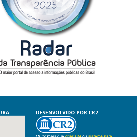
TURA
DESENVOLVIDO POR CR2
Muito mais que
criar site
ou
sistema para