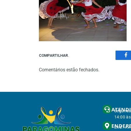
COMPARTILHAR.
Fa
Comentários estão fechados.
ATEND
Segunda 
14:00 às
ENDER
End.: Av