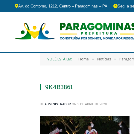
Av. do Contorno, 1212, Centro – Paragominas – PA
Seg. a se
VOCÊ ESTÁ EM:
Home
Notícias
Paragomi
»
»
9K4B3861
DE
ADMINISTRADOR
ON
9 DE ABRIL DE 2020