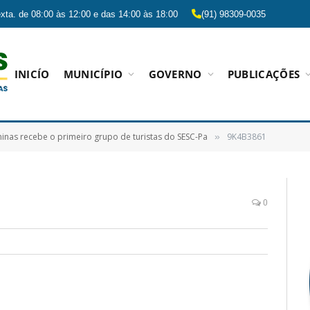
xta. de 08:00 às 12:00 e das 14:00 às 18:00
(91) 98309-0035
INICÍO
MUNICÍPIO
GOVERNO
PUBLICAÇÕES
nas recebe o primeiro grupo de turistas do SESC-Pa
9K4B3861
»
0