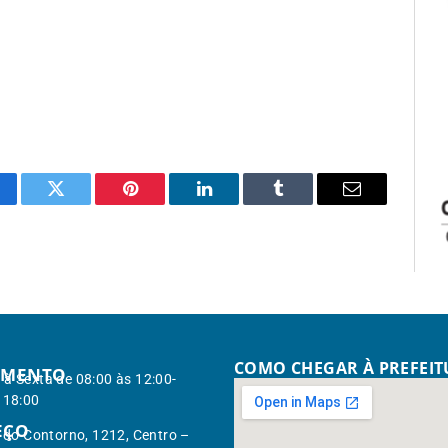
cebook
Twitter
Pinterest
LinkedIn
Tumblr
Email
COMO CHEGAR À PREFEI
IMENTO
à Sexta de 08:00 às 12:00-
 18:00
EÇO
. do Contorno, 1212, Centro –