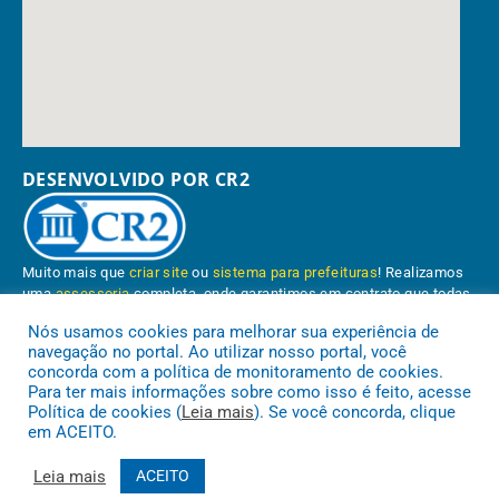
DESENVOLVIDO POR CR2
Muito mais que
criar site
ou
sistema para prefeituras
! Realizamos
uma
assessoria
completa, onde garantimos em contrato que todas
as exigências das
leis de transparência pública
serão atendidas.
Nós usamos cookies para melhorar sua experiência de
navegação no portal. Ao utilizar nosso portal, você
Conheça o
PNTP
e o
Radar da Transparência Pública
concorda com a política de monitoramento de cookies.
Para ter mais informações sobre como isso é feito, acesse
Política de cookies (
Leia mais
). Se você concorda, clique
em ACEITO.
Prefeitura Municipal de Paragominas.
Todos os direitos reservados a
Leia mais
ACEITO