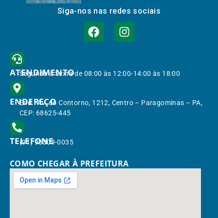
Siga-nos nas redes sociais
ATENDIMENTO
Segunda à Sexta de 08:00 às 12:00-14:00 às 18:00
ENDEREÇO
End.: Av. do Contorno, 1212, Centro – Paragominas – PA,
CEP: 68625-445
TELEFONE
(91) 98309-0035
COMO CHEGAR À PREFEITURA