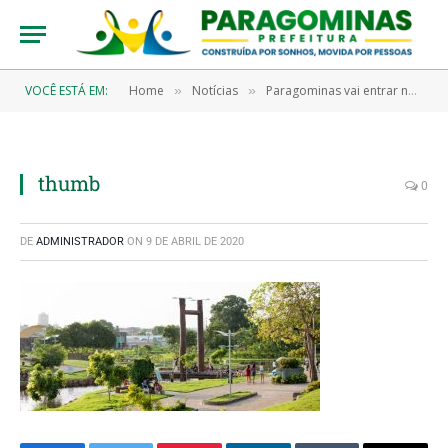
VOCÊ ESTÁ EM:
Home
Notícias
Paragominas vai entrar na rota turística do Serviço Social do Comércio
»
»
thumb
0
DE
ADMINISTRADOR
ON
9 DE ABRIL DE 2020