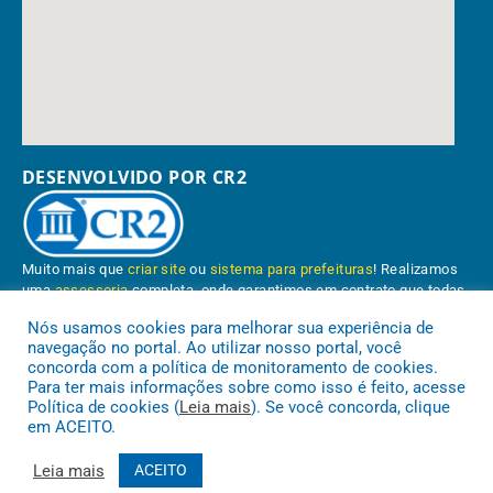
DESENVOLVIDO POR CR2
Muito mais que
criar site
ou
sistema para prefeituras
! Realizamos
uma
assessoria
completa, onde garantimos em contrato que todas
as exigências das
leis de transparência pública
serão atendidas.
Nós usamos cookies para melhorar sua experiência de
navegação no portal. Ao utilizar nosso portal, você
Conheça o
PNTP
e o
Radar da Transparência Pública
concorda com a política de monitoramento de cookies.
Para ter mais informações sobre como isso é feito, acesse
Política de cookies (
Leia mais
). Se você concorda, clique
em ACEITO.
Prefeitura Municipal de Paragominas.
Todos os direitos reservados a
Leia mais
ACEITO