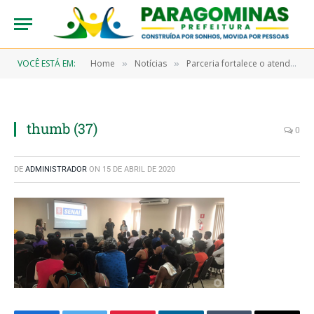
VOCÊ ESTÁ EM:
Home
Notícias
Parceria fortalece o atendimento do Sine Paragominas e também capacita cidadãos
»
»
thumb (37)
0
DE
ADMINISTRADOR
ON
15 DE ABRIL DE 2020