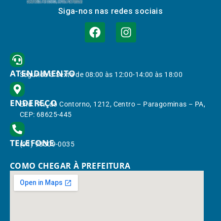
Siga-nos nas redes sociais
ATENDIMENTO
Segunda à Sexta de 08:00 às 12:00-14:00 às 18:00
ENDEREÇO
End.: Av. do Contorno, 1212, Centro – Paragominas – PA,
CEP: 68625-445
TELEFONE
(91) 98309-0035
COMO CHEGAR À PREFEITURA