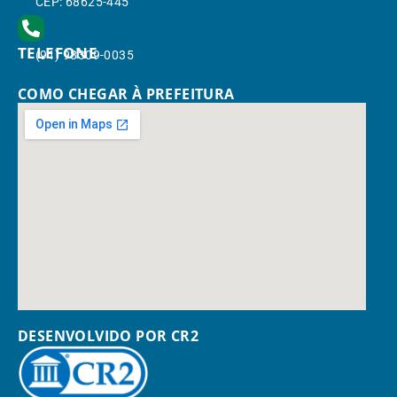
CEP: 68625-445
TELEFONE
(91) 98309-0035
COMO CHEGAR À PREFEITURA
DESENVOLVIDO POR CR2