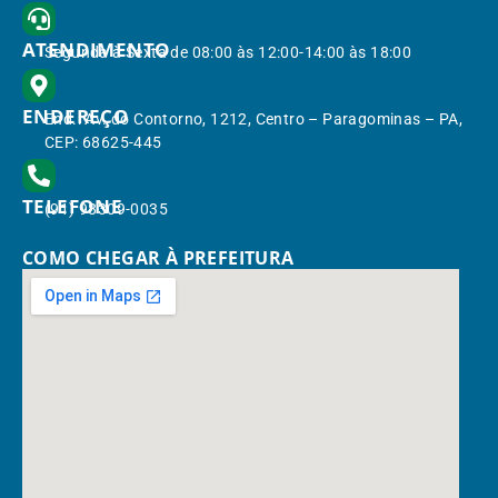
ATENDIMENTO
Segunda à Sexta de 08:00 às 12:00-14:00 às 18:00
ENDEREÇO
End.: Av. do Contorno, 1212, Centro – Paragominas – PA,
CEP: 68625-445
TELEFONE
(91) 98309-0035
COMO CHEGAR À PREFEITURA