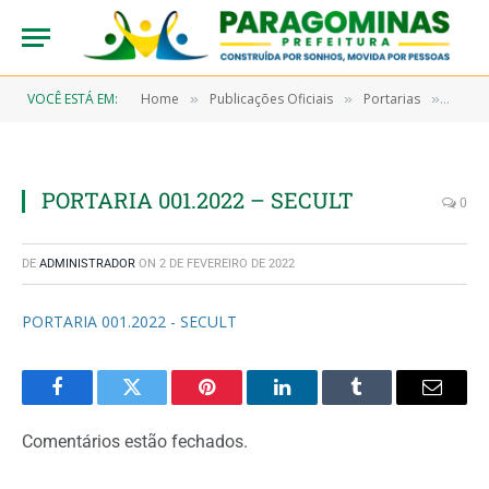
VOCÊ ESTÁ EM:
Home
Publicações Oficiais
Portarias
PORTA
»
»
»
PORTARIA 001.2022 – SECULT
0
DE
ADMINISTRADOR
ON
2 DE FEVEREIRO DE 2022
PORTARIA 001.2022 - SECULT
Facebook
Twitter
Pinterest
LinkedIn
Tumblr
Email
Comentários estão fechados.