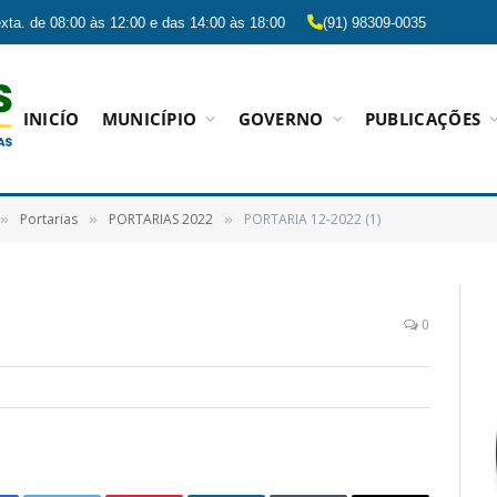
xta. de 08:00 às 12:00 e das 14:00 às 18:00
(91) 98309-0035
INICÍO
MUNICÍPIO
GOVERNO
PUBLICAÇÕES
Portarias
PORTARIAS 2022
PORTARIA 12-2022 (1)
»
»
»
0