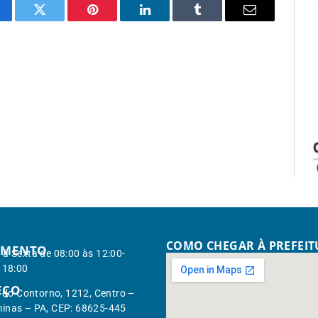
cebook
Twitter
Pinterest
LinkedIn
Tumblr
Email
COMO CHEGAR À PREFEI
IMENTO
à Sexta de 08:00 às 12:00-
 18:00
EÇO
. do Contorno, 1212, Centro –
inas – PA, CEP: 68625-445