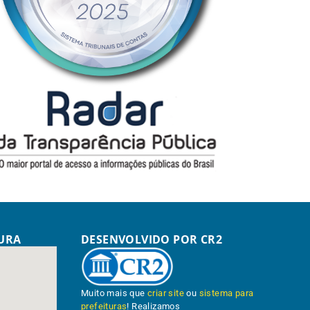
TURA
DESENVOLVIDO POR CR2
Muito mais que
criar site
ou
sistema para
prefeituras
! Realizamos