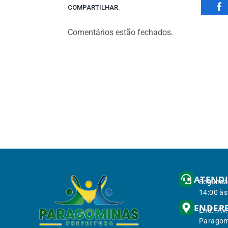
COMPARTILHAR.
Fa
Comentários estão fechados.
ATEND
Segunda 
14:00 às
ENDER
End.: Av
Paragom