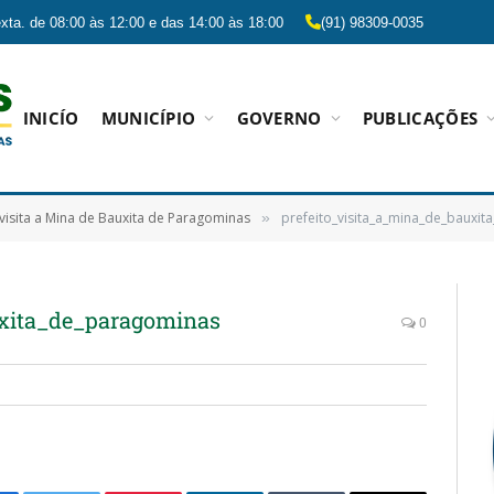
xta. de 08:00 às 12:00 e das 14:00 às 18:00
(91) 98309-0035
INICÍO
MUNICÍPIO
GOVERNO
PUBLICAÇÕES
 visita a Mina de Bauxita de Paragominas
prefeito_visita_a_mina_de_bauxi
»
uxita_de_paragominas
0