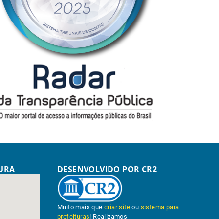
TURA
DESENVOLVIDO POR CR2
Muito mais que
criar site
ou
sistema para
prefeituras
! Realizamos