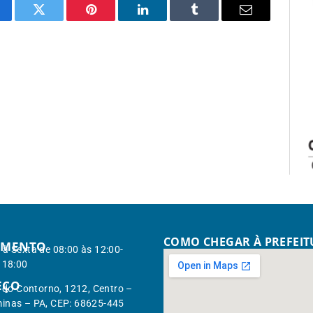
cebook
Twitter
Pinterest
LinkedIn
Tumblr
Email
COMO CHEGAR À PREFEI
IMENTO
à Sexta de 08:00 às 12:00-
 18:00
EÇO
. do Contorno, 1212, Centro –
inas – PA, CEP: 68625-445