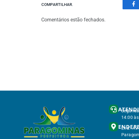
COMPARTILHAR.
Fa
Comentários estão fechados.
ATEND
Segunda 
14:00 às
ENDER
End.: Av
Paragom