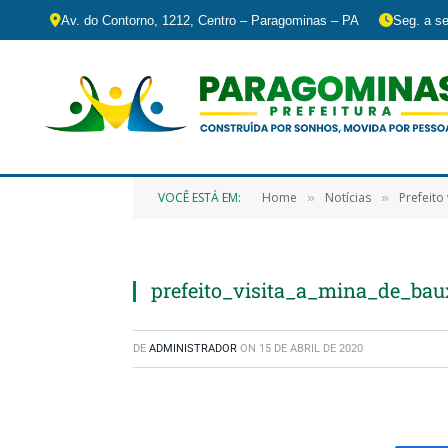
Av. do Contorno, 1212, Centro – Paragominas – PA
Seg. a se
VOCÊ ESTÁ EM:
Home
Notícias
Prefeito
»
»
prefeito_visita_a_mina_de_ba
DE
ADMINISTRADOR
ON
15 DE ABRIL DE 2020