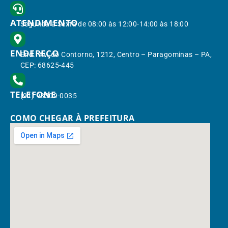
ATENDIMENTO
Segunda à Sexta de 08:00 às 12:00-14:00 às 18:00
ENDEREÇO
End.: Av. do Contorno, 1212, Centro – Paragominas – PA,
CEP: 68625-445
TELEFONE
(91) 98309-0035
COMO CHEGAR À PREFEITURA