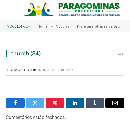
VOCÊ ESTÁ EM:
Home
Notícias
Prefeitura, através da Semas, disponibiliza equipe exclusiva para cadastrar sociedade no CadÚnico
»
»
thumb (84)
0
DE
ADMINISTRADOR
ON
16 DE ABRIL DE 2020
Facebook
Twitter
Pinterest
LinkedIn
Tumblr
Email
Comentários estão fechados.