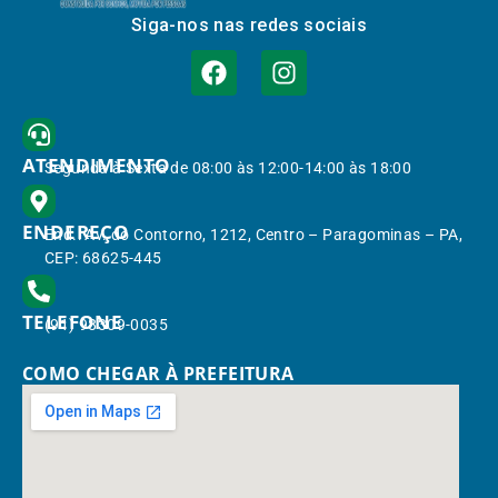
Siga-nos nas redes sociais
ATENDIMENTO
Segunda à Sexta de 08:00 às 12:00-14:00 às 18:00
ENDEREÇO
End.: Av. do Contorno, 1212, Centro – Paragominas – PA,
CEP: 68625-445
TELEFONE
(91) 98309-0035
COMO CHEGAR À PREFEITURA