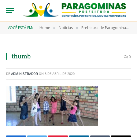
VOCÊ ESTÁ EM:
Home
Notícias
Prefeitura de Paragominas abre inscrições para cursos no Centro Cultural
»
»
thumb
0
DE
ADMINISTRADOR
ON
8 DE ABRIL DE 2020