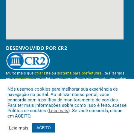
DESENVOLVIDO POR CR2
Muito mais que
criar site
ou
sistema para prefeituras
! Realizamos
uma
assessoria
completa, onde garantimos em contrato que todas
as exigências das
leis de transparência pública
serão atendidas.
Nós usamos cookies para melhorar sua experiência de
navegação no portal. Ao utilizar nosso portal, você
Conheça o
PNTP
e o
Radar da Transparência Pública
concorda com a política de monitoramento de cookies.
Para ter mais informações sobre como isso é feito, acesse
Política de cookies (
Leia mais
). Se você concorda, clique
em ACEITO.
Prefeitura Municipal de Paragominas.
Todos os direitos reservados a
Leia mais
ACEITO