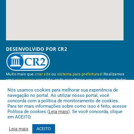
DESENVOLVIDO POR CR2
Muito mais que
criar site
ou
sistema para prefeituras
! Realizamos
uma
assessoria
completa, onde garantimos em contrato que todas
as exigências das
leis de transparência pública
serão atendidas.
Nós usamos cookies para melhorar sua experiência de
navegação no portal. Ao utilizar nosso portal, você
Conheça o
PNTP
e o
Radar da Transparência Pública
concorda com a política de monitoramento de cookies.
Para ter mais informações sobre como isso é feito, acesse
Política de cookies (
Leia mais
). Se você concorda, clique
em ACEITO.
Prefeitura Municipal de Paragominas.
Todos os direitos reservados a
Leia mais
ACEITO