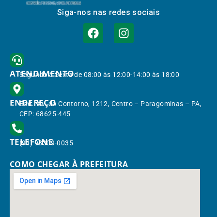
Siga-nos nas redes sociais
ATENDIMENTO
Segunda à Sexta de 08:00 às 12:00-14:00 às 18:00
ENDEREÇO
End.: Av. do Contorno, 1212, Centro – Paragominas – PA,
CEP: 68625-445
TELEFONE
(91) 98309-0035
COMO CHEGAR À PREFEITURA