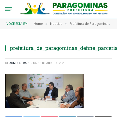
VOCÊ ESTÁ EM:
Home
Notícias
Prefeitura de Paragominas define parceria com a CELPA para doação de geladeiras
»
»
prefeitura_de_paragominas_define_parcer
DE
ADMINISTRADOR
ON
15 DE ABRIL DE 2020