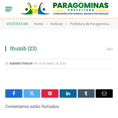
VOCÊ ESTÁ EM:
Home
Notícias
Prefeitura de Paragominas faz a entrega de prêmios do IPTU Premiado
»
»
thumb (23)
0
DE
ADMINISTRADOR
ON
16 DE ABRIL DE 2020
Facebook
Twitter
Pinterest
LinkedIn
Tumblr
Email
Comentários estão fechados.