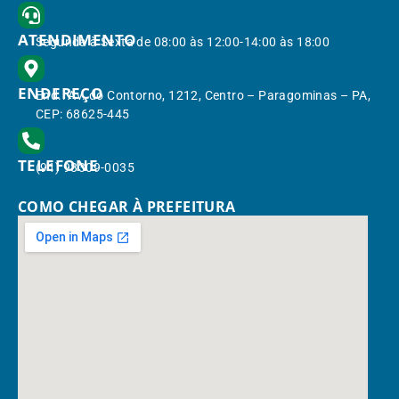
ATENDIMENTO
Segunda à Sexta de 08:00 às 12:00-14:00 às 18:00
ENDEREÇO
End.: Av. do Contorno, 1212, Centro – Paragominas – PA,
CEP: 68625-445
TELEFONE
(91) 98309-0035
COMO CHEGAR À PREFEITURA