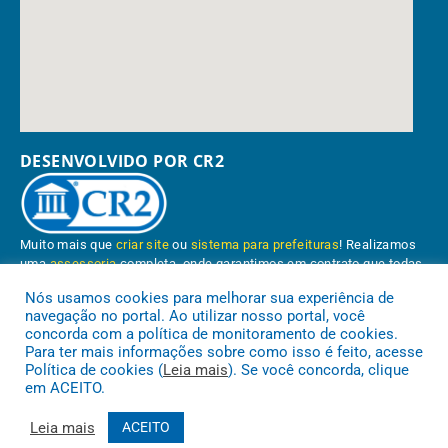
DESENVOLVIDO POR CR2
Muito mais que
criar site
ou
sistema para prefeituras
! Realizamos
uma
assessoria
completa, onde garantimos em contrato que todas
as exigências das
leis de transparência pública
serão atendidas.
Nós usamos cookies para melhorar sua experiência de
navegação no portal. Ao utilizar nosso portal, você
Conheça o
PNTP
e o
Radar da Transparência Pública
concorda com a política de monitoramento de cookies.
Para ter mais informações sobre como isso é feito, acesse
Política de cookies (
Leia mais
). Se você concorda, clique
em ACEITO.
Prefeitura Municipal de Paragominas.
Todos os direitos reservados a
Leia mais
ACEITO