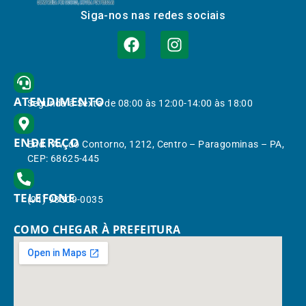
Siga-nos nas redes sociais
ATENDIMENTO
Segunda à Sexta de 08:00 às 12:00-14:00 às 18:00
ENDEREÇO
End.: Av. do Contorno, 1212, Centro – Paragominas – PA,
CEP: 68625-445
TELEFONE
(91) 98309-0035
COMO CHEGAR À PREFEITURA