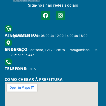
Siga-nos nas redes sociais
ATENDIMENTO
Segunda à Sexta de 08:00 às 12:00-14:00 às 18:00
ENDEREÇO
End.: Av. do Contorno, 1212, Centro – Paragominas – PA,
CEP: 68625-445
TELEFONE
(91) 98309-0035
COMO CHEGAR À PREFEITURA