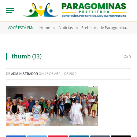
VOCÊ ESTÁ EM:
Home
Notícias
Prefeitura de Paragominas promove cursos para a população
»
»
thumb (13)
0
DE
ADMINISTRADOR
ON
16 DE ABRIL DE 2020