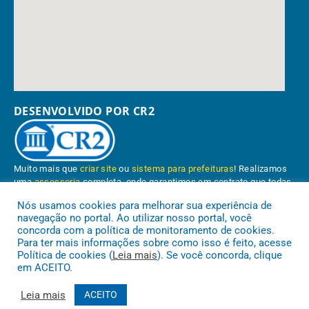
DESENVOLVIDO POR CR2
Muito mais que
criar site
ou
sistema para prefeituras
! Realizamos
uma
assessoria
completa, onde garantimos em contrato que todas
as exigências das
leis de transparência pública
serão atendidas.
Nós usamos cookies para melhorar sua experiência de
navegação no portal. Ao utilizar nosso portal, você
Conheça o
PNTP
e o
Radar da Transparência Pública
concorda com a política de monitoramento de cookies.
Para ter mais informações sobre como isso é feito, acesse
Política de cookies (
Leia mais
). Se você concorda, clique
em ACEITO.
Prefeitura Municipal de Paragominas.
Todos os direitos reservados a
Leia mais
ACEITO