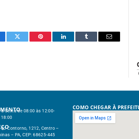
cebook
Twitter
Pinterest
LinkedIn
Tumblr
Email
COMO CHEGAR À PREFEI
IMENTO
à Sexta de 08:00 às 12:00-
 18:00
EÇO
. do Contorno, 1212, Centro –
inas – PA, CEP: 68625-445