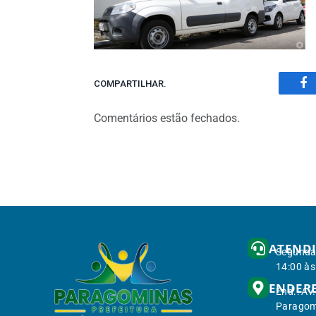
COMPARTILHAR.
Fa
Comentários estão fechados.
ATEND
Segunda 
14:00 às
ENDER
End.: Av
Paragom