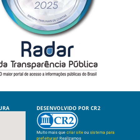
TURA
DESENVOLVIDO POR CR2
Muito mais que
criar site
ou
sistema para
prefeituras
! Realizamos