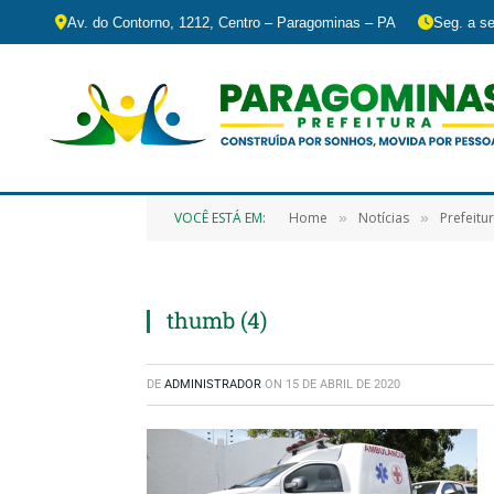
Av. do Contorno, 1212, Centro – Paragominas – PA
Seg. a se
VOCÊ ESTÁ EM:
Home
Notícias
Prefeitu
»
»
thumb (4)
DE
ADMINISTRADOR
ON
15 DE ABRIL DE 2020