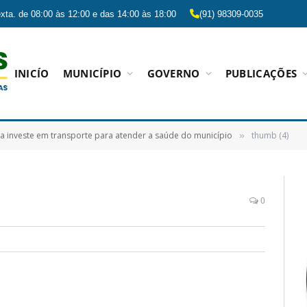
xta. de 08:00 às 12:00 e das 14:00 às 18:00
(91) 98309-0035
INICÍO
MUNICÍPIO
GOVERNO
PUBLICAÇÕES
ra investe em transporte para atender a saúde do município
thumb (4)
»
0