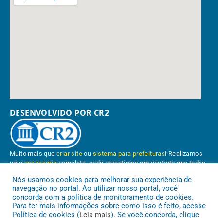
DESENVOLVIDO POR CR2
Muito mais que
criar site
ou
sistema para prefeituras
! Realizamos
uma
assessoria
completa, onde garantimos em contrato que todas
as exigências das
leis de transparência pública
serão atendidas.
Nós usamos cookies para melhorar sua experiência de
navegação no portal. Ao utilizar nosso portal, você
Conheça o
PNTP
e o
Radar da Transparência Pública
concorda com a política de monitoramento de cookies.
Para ter mais informações sobre como isso é feito, acesse
Política de cookies (
Leia mais
). Se você concorda, clique