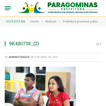
VOCÊ ESTÁ EM:
Home
Notícias
Prefeitura promove palestra para trabalhadores cadastrados no SINE
»
»
9K4B1738_(2)
0
DE
ADMINISTRADOR
ON
9 DE ABRIL DE 2020