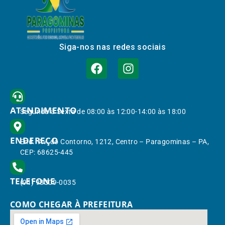
Siga-nos nas redes sociais
ATENDIMENTO
Segunda à Sexta de 08:00 às 12:00-14:00 às 18:00
ENDEREÇO
End.: Av. do Contorno, 1212, Centro – Paragominas – PA,
CEP: 68625-445
TELEFONE
(91) 98309-0035
COMO CHEGAR À PREFEITURA