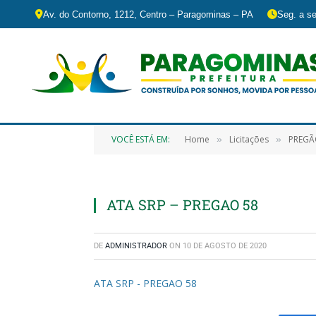
Av. do Contorno, 1212, Centro – Paragominas – PA
Seg. a se
VOCÊ ESTÁ EM:
Home
Licitações
PREGÃ
»
»
ATA SRP – PREGAO 58
DE
ADMINISTRADOR
ON
10 DE AGOSTO DE 2020
ATA SRP - PREGAO 58