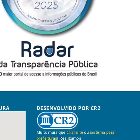
TURA
DESENVOLVIDO POR CR2
Muito mais que
criar site
ou
sistema para
prefeituras
! Realizamos