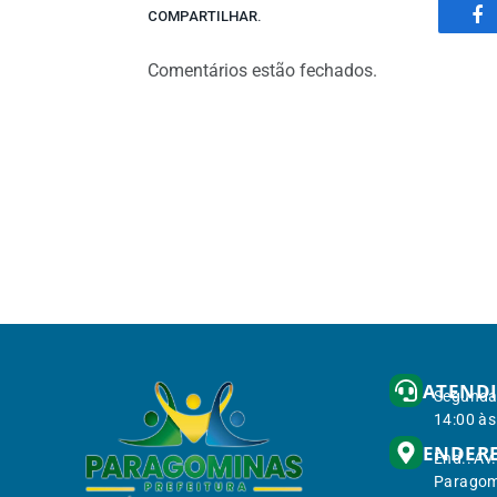
COMPARTILHAR.
Fa
Comentários estão fechados.
ATEND
Segunda 
14:00 às
ENDER
End.: Av
Paragom