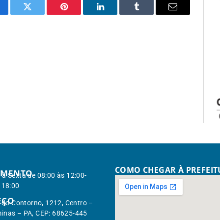
cebook
Twitter
Pinterest
LinkedIn
Tumblr
Email
COMO CHEGAR À PREFEI
IMENTO
à Sexta de 08:00 às 12:00-
 18:00
EÇO
. do Contorno, 1212, Centro –
inas – PA, CEP: 68625-445