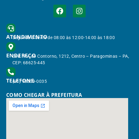
ATENDIMENTO
Segunda à Sexta de 08:00 às 12:00-14:00 às 18:00
ENDEREÇO
End.: Av. do Contorno, 1212, Centro – Paragominas – PA,
CEP: 68625-445
TELEFONE
(91) 98309-0035
COMO CHEGAR À PREFEITURA