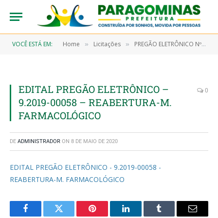
VOCÊ ESTÁ EM:
Home
Licitações
PREGÃO ELETRÔNICO Nº 9/2019-00058-SRP (AQUISIÇÃO DE MATERIAIS DE CONSUMO, TAIS COMO MATERIAL FARMACOLÓGICO)
»
»
EDITAL PREGÃO ELETRÔNICO –
0
9.2019-00058 – REABERTURA-M.
FARMACOLÓGICO
DE
ADMINISTRADOR
ON
8 DE MAIO DE 2020
EDITAL PREGÃO ELETRÔNICO - 9.2019-00058 -
REABERTURA-M. FARMACOLÓGICO
Facebook
Twitter
Pinterest
LinkedIn
Tumblr
Email