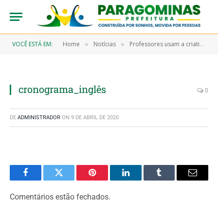
VOCÊ ESTÁ EM:
Home
Notícias
Professores usam a criatividade para avaliar seus alunos
»
»
cronograma_inglês
0
DE
ADMINISTRADOR
ON
9 DE ABRIL DE 2020
Facebook
Twitter
Pinterest
LinkedIn
Tumblr
Email
Comentários estão fechados.