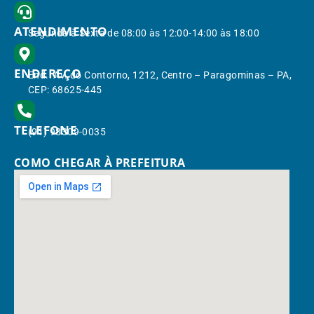
ATENDIMENTO
Segunda à Sexta de 08:00 às 12:00-14:00 às 18:00
ENDEREÇO
End.: Av. do Contorno, 1212, Centro – Paragominas – PA,
CEP: 68625-445
TELEFONE
(91) 98309-0035
COMO CHEGAR À PREFEITURA