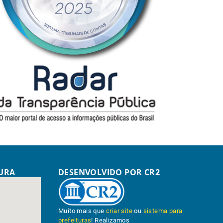
TURA
DESENVOLVIDO POR CR2
Muito mais que
criar site
ou
sistema para
prefeituras
! Realizamos