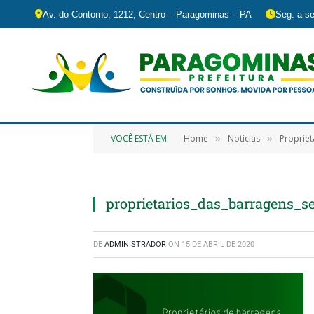
Av. do Contorno, 1212, Centro – Paragominas – PA
Seg. a se
VOCÊ ESTÁ EM:
Home
Notícias
Propriet
»
»
proprietarios_das_barragens_s
DE
ADMINISTRADOR
ON
15 DE ABRIL DE 2020