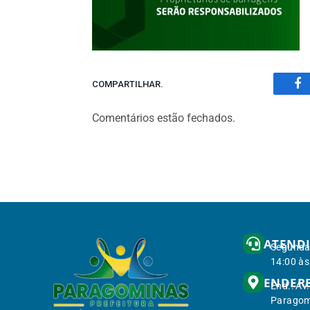
COMPARTILHAR.
Fa
Comentários estão fechados.
ATEND
Segunda 
14:00 às
ENDER
End.: Av
Paragom