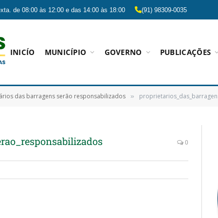
xta. de 08:00 às 12:00 e das 14:00 às 18:00
(91) 98309-0035
INICÍO
MUNICÍPIO
GOVERNO
PUBLICAÇÕES
ários das barragens serão responsabilizados
proprietarios_das_barragen
»
erao_responsabilizados
0