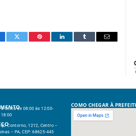
cebook
Twitter
Pinterest
LinkedIn
Tumblr
Email
COMO CHEGAR À PREFEI
IMENTO
à Sexta de 08:00 às 12:00-
 18:00
EÇO
. do Contorno, 1212, Centro –
inas – PA, CEP: 68625-445