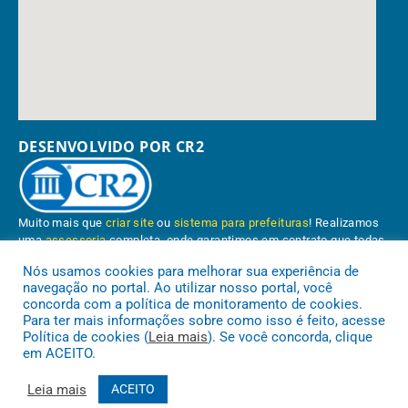
DESENVOLVIDO POR CR2
Muito mais que
criar site
ou
sistema para prefeituras
! Realizamos
uma
assessoria
completa, onde garantimos em contrato que todas
as exigências das
leis de transparência pública
serão atendidas.
Nós usamos cookies para melhorar sua experiência de
navegação no portal. Ao utilizar nosso portal, você
Conheça o
PNTP
e o
Radar da Transparência Pública
concorda com a política de monitoramento de cookies.
Para ter mais informações sobre como isso é feito, acesse
Política de cookies (
Leia mais
). Se você concorda, clique
em ACEITO.
Prefeitura Municipal de Paragominas.
Todos os direitos reservados a
Leia mais
ACEITO