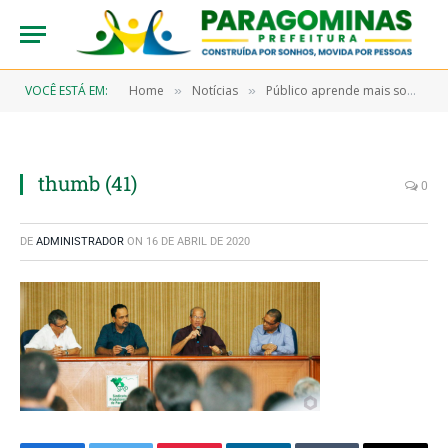
VOCÊ ESTÁ EM:
Home
Notícias
Público aprende mais sobre oportunidades para negócios sustentáveis durante seminário
»
»
thumb (41)
0
DE
ADMINISTRADOR
ON
16 DE ABRIL DE 2020