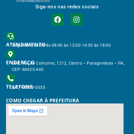
Siga-nos nas redes sociais
ATENDIMENTO
Segunda à Sexta de 08:00 às 12:00-14:00 às 18:00
ENDEREÇO
End.: Av. do Contorno, 1212, Centro – Paragominas – PA,
CEP: 68625-445
TELEFONE
(91) 98309-0035
COMO CHEGAR À PREFEITURA