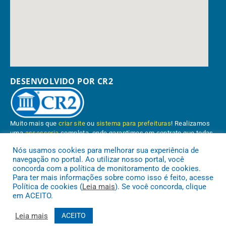
DESENVOLVIDO POR CR2
Muito mais que
criar site
ou
sistema para prefeituras
! Realizamos
uma
assessoria
completa, onde garantimos em contrato que todas
as exigências das
leis de transparência pública
serão atendidas.
Nós usamos cookies para melhorar sua experiência de
navegação no portal. Ao utilizar nosso portal, você
Conheça o
PNTP
e o
Radar da Transparência Pública
concorda com a política de monitoramento de cookies.
Para ter mais informações sobre como isso é feito, acesse
Política de cookies (
Leia mais
). Se você concorda, clique
em ACEITO.
Prefeitura Municipal de Paragominas.
Todos os direitos reservados a
Leia mais
ACEITO