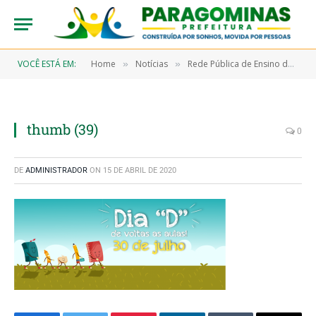
VOCÊ ESTÁ EM:
Home
Notícias
Rede Pública de Ensino de Paragominas retoma às atividades escolares do ano letivo 2018
»
»
thumb (39)
0
DE
ADMINISTRADOR
ON
15 DE ABRIL DE 2020