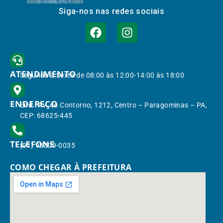
Siga-nos nas redes sociais
ATENDIMENTO
Segunda à Sexta de 08:00 às 12:00-14:00 às 18:00
ENDEREÇO
End.: Av. do Contorno, 1212, Centro – Paragominas – PA,
CEP: 68625-445
TELEFONE
(91) 98309-0035
COMO CHEGAR À PREFEITURA