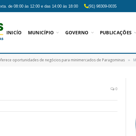
xta. de 08:00 às 12:00 e das 14:00 às 18:00
(91) 98309-0035
INICÍO
MUNICÍPIO
GOVERNO
PUBLICAÇÕES
oferece oportunidades de negócios para minimercados de Paragominas
M
»
0