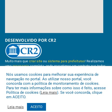
DESENVOLVIDO POR CR2
Muito mais que
criar site
ou
sistema para prefeituras
! Realizamos
uma
assessoria
completa, onde garantimos em contrato que todas
as exigências das
leis de transparência pública
serão atendidas.
Nós usamos cookies para melhorar sua experiência de
navegação no portal. Ao utilizar nosso portal, você
Conheça o
PNTP
e o
Radar da Transparência Pública
concorda com a política de monitoramento de cookies.
Para ter mais informações sobre como isso é feito, acesse
Política de cookies (
Leia mais
). Se você concorda, clique
em ACEITO.
Prefeitura Municipal de Paragominas.
Todos os direitos reservados a
Leia mais
ACEITO