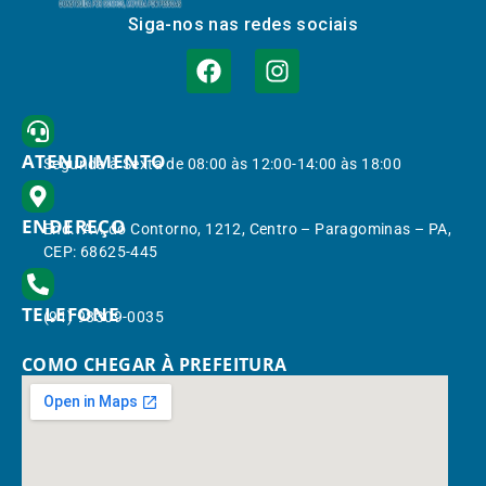
Siga-nos nas redes sociais
ATENDIMENTO
Segunda à Sexta de 08:00 às 12:00-14:00 às 18:00
ENDEREÇO
End.: Av. do Contorno, 1212, Centro – Paragominas – PA,
CEP: 68625-445
TELEFONE
(91) 98309-0035
COMO CHEGAR À PREFEITURA