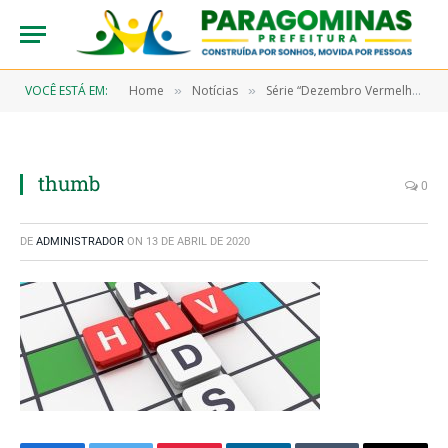
VOCÊ ESTÁ EM:
Home
Notícias
Série “Dezembro Vermelho” – Como surgiu a AIDS?
»
»
thumb
0
DE
ADMINISTRADOR
ON
13 DE ABRIL DE 2020