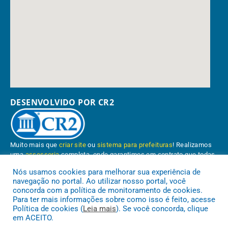
DESENVOLVIDO POR CR2
Muito mais que
criar site
ou
sistema para prefeituras
! Realizamos
uma
assessoria
completa, onde garantimos em contrato que todas
as exigências das
leis de transparência pública
serão atendidas.
Nós usamos cookies para melhorar sua experiência de
navegação no portal. Ao utilizar nosso portal, você
Conheça o
PNTP
e o
Radar da Transparência Pública
concorda com a política de monitoramento de cookies.
Para ter mais informações sobre como isso é feito, acesse
Política de cookies (
Leia mais
). Se você concorda, clique
em ACEITO.