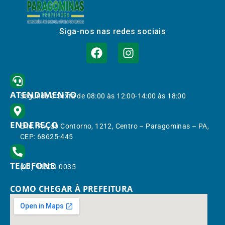
Siga-nos nas redes sociais
ATENDIMENTO
Segunda à Sexta de 08:00 às 12:00-14:00 às 18:00
ENDEREÇO
End.: Av. do Contorno, 1212, Centro – Paragominas – PA,
CEP: 68625-445
TELEFONE
(91) 98309-0035
COMO CHEGAR À PREFEITURA