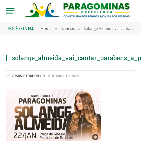
VOCÊ ESTÁ EM:
Home
Notícias
Solange Almeida vai cantar parabéns à Paragominas
»
»
solange_almeida_vai_cantar_parabens_a_
DE
ADMINISTRADOR
ON
15 DE ABRIL DE 2020