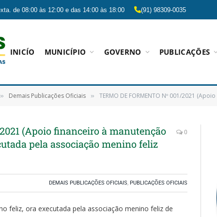
xta. de 08:00 às 12:00 e das 14:00 às 18:00
(91) 98309-0035
INICÍO
MUNICÍPIO
GOVERNO
PUBLICAÇÕES
Demais Publicações Oficiais
TERMO DE FORMENTO Nº 001/2021 (Apoio financeiro à manutenção do pr
»
»
21 (Apoio financeiro à manutenção
0
ecutada pela associação menino feliz
DEMAIS PUBLICAÇÕES OFICIAIS
,
PUBLICAÇÕES OFICIAIS
o feliz, ora executada pela associação menino feliz de