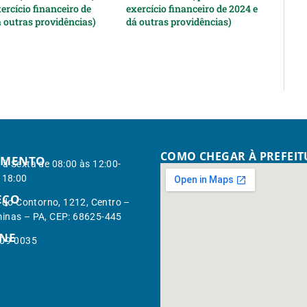
ercício financeiro de
exercício financeiro de 2024 e
á outras providências)
dá outras providências)
COMO CHEGAR À PREFEI
IMENTO
à Sexta de 08:00 às 12:00-
 18:00
EÇO
. do Contorno, 1212, Centro –
inas – PA, CEP: 68625-445
ONE
309-0035