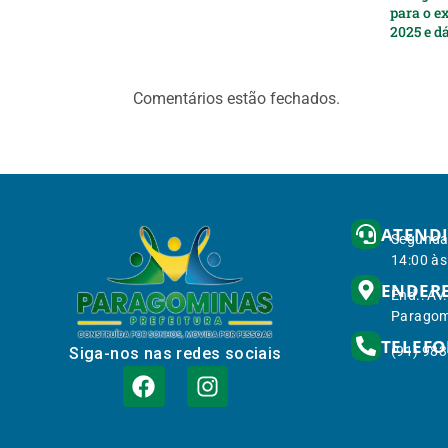
para o ex
2025 e d
Comentários estão fechados.
ATEND
Segunda 
14:00 às
ENDER
End.: Av
Paragom
TELEF
(91) 98
Siga-nos nas redes sociais