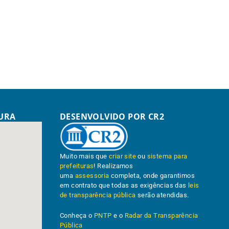
TURA
DESENVOLVIDO POR CR2
Muito mais que
criar site
ou
sistema para
prefeituras
! Realizamos
uma
assessoria
completa, onde garantimos
em contrato que todas as exigências das
leis
de transparência pública
serão atendidas.
Conheça o
PNTP
e o
Radar da Transparência
Pública