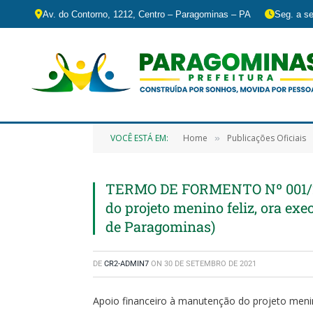
Av. do Contorno, 1212, Centro – Paragominas – PA
Seg. a se
VOCÊ ESTÁ EM:
Home
Publicações Oficiais
»
TERMO DE FORMENTO Nº 001/20
do projeto menino feliz, ora ex
de Paragominas)
DE
CR2-ADMIN7
ON
30 DE SETEMBRO DE 2021
Apoio financeiro à manutenção do projeto menin