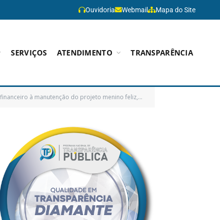
Ouvidoria
Webmail
Mapa do Site
SERVIÇOS
ATENDIMENTO
TRANSPARÊNCIA
ojeto menino feliz, ora executada pela associação menino feliz de Paragominas)