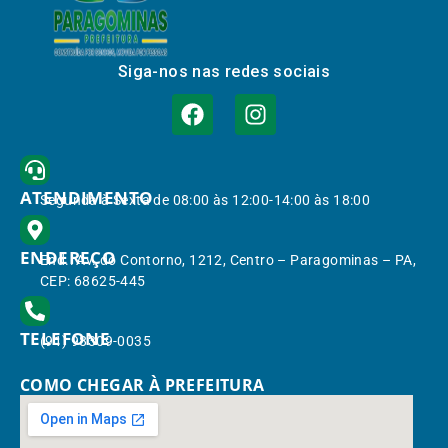
Siga-nos nas redes sociais
ATENDIMENTO
Segunda à Sexta de 08:00 às 12:00-14:00 às 18:00
ENDEREÇO
End.: Av. do Contorno, 1212, Centro – Paragominas – PA,
CEP: 68625-445
TELEFONE
(91) 98309-0035
COMO CHEGAR À PREFEITURA