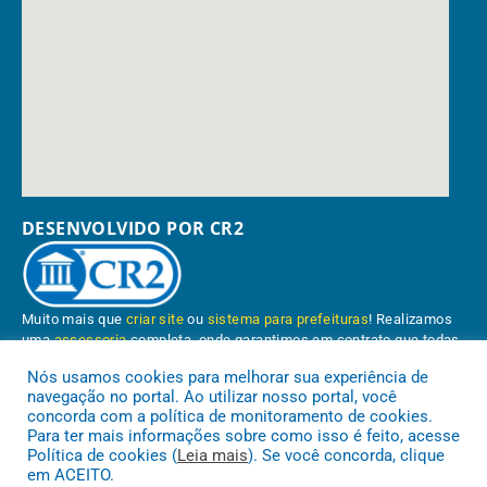
DESENVOLVIDO POR CR2
Muito mais que
criar site
ou
sistema para prefeituras
! Realizamos
uma
assessoria
completa, onde garantimos em contrato que todas
as exigências das
leis de transparência pública
serão atendidas.
Nós usamos cookies para melhorar sua experiência de
navegação no portal. Ao utilizar nosso portal, você
Conheça o
PNTP
e o
Radar da Transparência Pública
concorda com a política de monitoramento de cookies.
Para ter mais informações sobre como isso é feito, acesse
Política de cookies (
Leia mais
). Se você concorda, clique
em ACEITO.