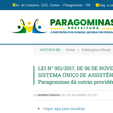
Av. do Contorno, 1212, Centro – Paragominas – PA
Seg. a se
VOCÊ ESTÁ EM:
Home
Publicações Oficiais
»
LEI N° 951/2017, DE 06 DE NOV
SISTEMA ÚNICO DE ASSISTÊNC
Paragominas dá outras providê
DE
ADMINISTRADOR
ON
6 DE NOVEMBRO DE 2017
Clique aqui para visualizar