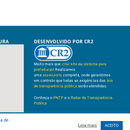
TURA
DESENVOLVIDO POR CR2
Muito mais que
criar site
ou
sistema para
prefeituras
! Realizamos
uma
assessoria
completa, onde garantimos
em contrato que todas as exigências das
leis
de transparência pública
serão atendidas.
Conheça o
PNTP
e o
Radar da Transparência
Pública
ca de
Leia mais
ACEITO