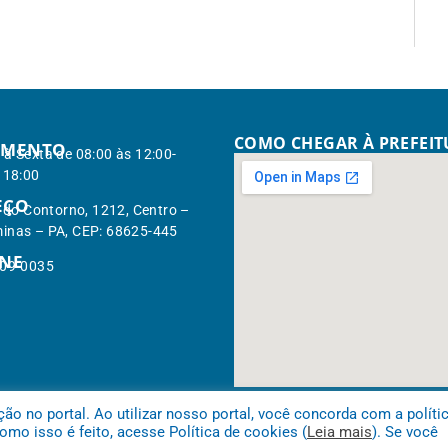
COMO CHEGAR À PREFEI
IMENTO
à Sexta de 08:00 às 12:00-
 18:00
EÇO
. do Contorno, 1212, Centro –
inas – PA, CEP: 68625-445
ONE
309-0035
 no portal. Ao utilizar nosso portal, você concorda com a políti
mo isso é feito, acesse Política de cookies (
Leia mais
). Se você