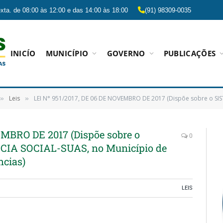
xta. de 08:00 às 12:00 e das 14:00 às 18:00
(91) 98309-0035
INICÍO
MUNICÍPIO
GOVERNO
PUBLICAÇÕES
Leis
LEI N° 951/2017, DE 06 DE NOVEMBRO DE 2017 (Dispõe sobre o SISTEMA ÚNICO DE ASSISTÊNCIA
»
»
EMBRO DE 2017 (Dispõe sobre o
0
IA SOCIAL-SUAS, no Município de
ncias)
LEIS