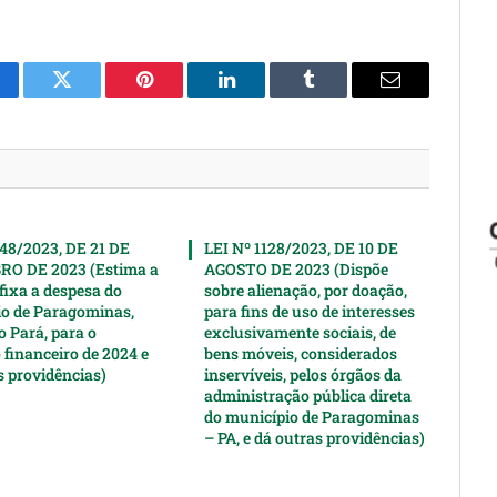
cebook
Twitter
Pinterest
LinkedIn
Tumblr
Email
148/2023, DE 21 DE
LEI Nº 1128/2023, DE 10 DE
O DE 2023 (Estima a
AGOSTO DE 2023 (Dispõe
 fixa a despesa do
sobre alienação, por doação,
o de Paragominas,
para fins de uso de interesses
o Pará, para o
exclusivamente sociais, de
 financeiro de 2024 e
bens móveis, considerados
s providências)
inservíveis, pelos órgãos da
administração pública direta
do município de Paragominas
– PA, e dá outras providências)