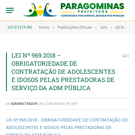
VOCÊ ESTÁ EM:
Home
Publicações Oficiais
Leis
LEI N° 972/2018 DE 28 DE DEZEMBRO DE 2018 (Institui no Calendário Comemorativo do Município de Paragominas/PA o “Dia do DeMolay”, a ser comemorado anualmente no dia 18 de Março)
»
»
»
LEI Nº 969.2018 –
0
OBRIGATORIEDADE DE
CONTRATAÇÃO DE ADOLESCENTES
E IDOSOS PELAS PRESTADORAS DE
SERVIÇO DA ADM PÚBLICA
DE
ADMINISTRADOR
ON
22 DE MARÇO DE 2021
LEI Nº 969.2018 - OBRIGATORIEDADE DE CONTRATAÇÃO DE
ADOLESCENTES E IDOSOS PELAS PRESTADORAS DE
SERVIÇO DA ADM PÚBLICA