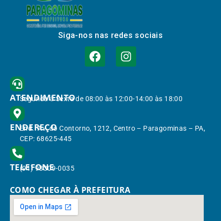
Siga-nos nas redes sociais
ATENDIMENTO
Segunda à Sexta de 08:00 às 12:00-14:00 às 18:00
ENDEREÇO
End.: Av. do Contorno, 1212, Centro – Paragominas – PA,
CEP: 68625-445
TELEFONE
(91) 98309-0035
COMO CHEGAR À PREFEITURA