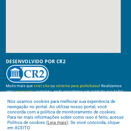
DESENVOLVIDO POR CR2
Muito mais que
criar site
ou
sistema para prefeituras
! Realizamos
uma
assessoria
completa, onde garantimos em contrato que todas
as exigências das
leis de transparência pública
serão atendidas.
Nós usamos cookies para melhorar sua experiência de
navegação no portal. Ao utilizar nosso portal, você
Conheça o
PNTP
e o
Radar da Transparência Pública
concorda com a política de monitoramento de cookies.
Para ter mais informações sobre como isso é feito, acesse
Política de cookies (
Leia mais
). Se você concorda, clique
em ACEITO.