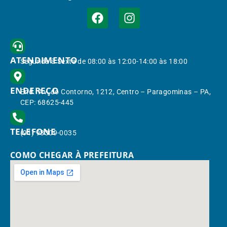
ATENDIMENTO
Segunda à Sexta de 08:00 às 12:00-14:00 às 18:00
ENDEREÇO
End.: Av. do Contorno, 1212, Centro – Paragominas – PA,
CEP: 68625-445
TELEFONE
(91) 98309-0035
COMO CHEGAR À PREFEITURA