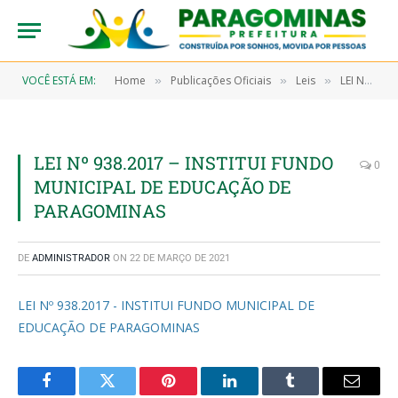
VOCÊ ESTÁ EM:
Home
Publicações Oficiais
Leis
LEI N° 934 /2017, DE 30 DE MAIO DE 2017 (Reorganiza e Consolida a Estrutura Administrativa e o Plano de Cargos, Carreiras e Remuneração dos Servidores da Câmara Municipal de Paragominas e dá outras Providências)
»
»
»
LEI Nº 938.2017 – INSTITUI FUNDO
0
MUNICIPAL DE EDUCAÇÃO DE
PARAGOMINAS
DE
ADMINISTRADOR
ON
22 DE MARÇO DE 2021
LEI Nº 938.2017 - INSTITUI FUNDO MUNICIPAL DE
EDUCAÇÃO DE PARAGOMINAS
Facebook
Twitter
Pinterest
LinkedIn
Tumblr
Email