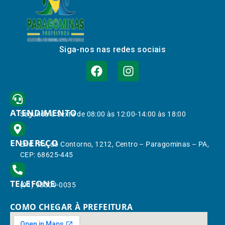
Siga-nos nas redes sociais
ATENDIMENTO
Segunda à Sexta de 08:00 às 12:00-14:00 às 18:00
ENDEREÇO
End.: Av. do Contorno, 1212, Centro – Paragominas – PA,
CEP: 68625-445
TELEFONE
(91) 98309-0035
COMO CHEGAR À PREFEITURA