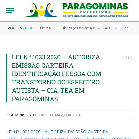
VOCÊ ESTÁ EM:
Home
Publicações Oficiais
Leis
LEI Nº 1.023/2020, DE 25 DE AGOSTO DE 2020 (AUTORIZA A INSTITUIÇÃO E REGULAMENTAÇÃO DA EMISSÃO DA CARTEIRA DE IDENTIFICAÇÃO DA PESSOA COM TRANSTORNOS DO ESPECTRO AUTISTA (CIA/TEA), E DÁ OUTRAS PROVIDÊNCIAS)
»
»
»
LEI Nº 1023.2020 – AUTORIZA
0
EMISSÃO CARTEIRA
IDENTIFICAÇÃO PESSOA COM
TRANSTORNO DO ESPECTRO
AUTISTA – CIA-TEA EM
PARAGOMINAS
DE
ADMINISTRADOR
ON
31 DE MARÇO DE 2021
LEI Nº 1023.2020 - AUTORIZA EMISSÃO CARTEIRA