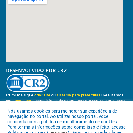
DESENVOLVIDO POR CR2
Muito mais que
criar site
ou
sistema para prefeituras
! Realizamos
uma
assessoria
completa, onde garantimos em contrato que todas
as exigências das
leis de transparência pública
serão atendidas.
Nós usamos cookies para melhorar sua experiência de
navegação no portal. Ao utilizar nosso portal, você
Conheça o
PNTP
e o
Radar da Transparência Pública
concorda com a política de monitoramento de cookies.
Para ter mais informações sobre como isso é feito, acesse
Política de cookies (
Leia mais
). Se você concorda, clique