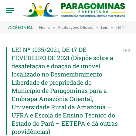
VOCÊ ESTÁ EM:
Home
Publicações Oficiais
Leis
LEI Nº 1035/2021, DE 17 DE FEVEREIRO DE 2021 (Dispõe sobre a desafetação e doação de imóvel localizado no Desmembramento Liberdade de propriedade do Município de Paragominas para a Embrapa Amazônia Oriental, Universidade Rural da Amazônia – UFRA e Escola de Ensino Técnico do Estado do Pará – EETEPA e dá outras providências)
»
»
»
LEI Nº 1035/2021, DE 17 DE
0
FEVEREIRO DE 2021 (Dispõe sobre a
desafetação e doação de imóvel
localizado no Desmembramento
Liberdade de propriedade do
Município de Paragominas para a
Embrapa Amazônia Oriental,
Universidade Rural da Amazônia –
UFRA e Escola de Ensino Técnico do
Estado do Pará – EETEPA e dá outras
providências)