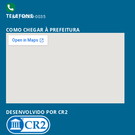
TELEFONE
(91) 98309-0035
COMO CHEGAR À PREFEITURA
DESENVOLVIDO POR CR2